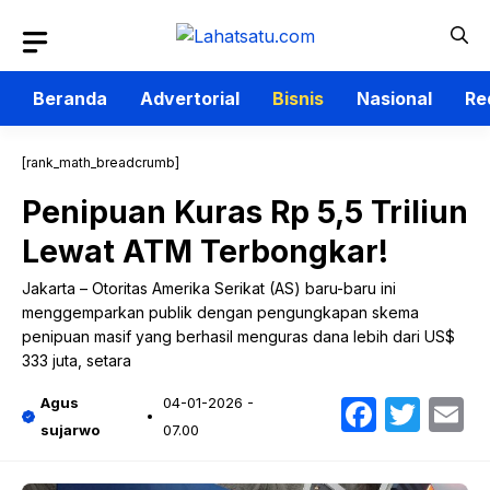
Langsung
ke
isi
Beranda
Advertorial
Bisnis
Nasional
Re
[rank_math_breadcrumb]
Penipuan Kuras Rp 5,5 Triliun
Lewat ATM Terbongkar!
Jakarta – Otoritas Amerika Serikat (AS) baru-baru ini
menggemparkan publik dengan pengungkapan skema
penipuan masif yang berhasil menguras dana lebih dari US$
333 juta, setara
Faceb
Twit
E
Agus
04-01-2026 -
sujarwo
07.00