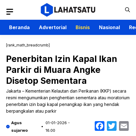
Langsung
ke
isi
Beranda
Advertorial
Bisnis
Nasional
Re
[rank_math_breadcrumb]
Penerbitan Izin Kapal Ikan
Parkir di Muara Angke
Disetop Sementara
Jakarta – Kementerian Kelautan dan Perikanan (KKP) secara
resmi mengumumkan penghentian sementara atau moratorium
penerbitan izin bagi kapal penangkap ikan yang hendak
berpangkalan atau parkir
Faceb
Twit
E
Agus
01-01-2026 -
sujarwo
16.00