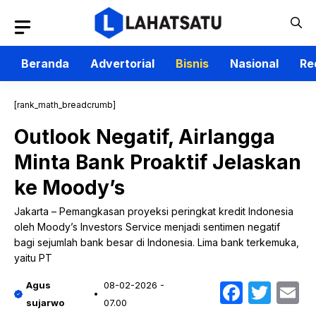
Langsung
ke
isi
Beranda
Advertorial
Bisnis
Nasional
Re
[rank_math_breadcrumb]
Outlook Negatif, Airlangga
Minta Bank Proaktif Jelaskan
ke Moody’s
Jakarta – Pemangkasan proyeksi peringkat kredit Indonesia
oleh Moody’s Investors Service menjadi sentimen negatif
bagi sejumlah bank besar di Indonesia. Lima bank terkemuka,
yaitu PT
Faceb
Twit
E
Agus
08-02-2026 -
sujarwo
07.00