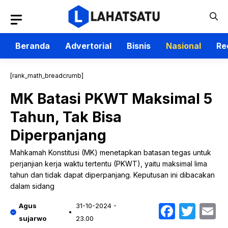
Langsung
ke
isi
Beranda
Advertorial
Bisnis
Nasional
Re
[rank_math_breadcrumb]
MK Batasi PKWT Maksimal 5
Tahun, Tak Bisa
Diperpanjang
Mahkamah Konstitusi (MK) menetapkan batasan tegas untuk
perjanjian kerja waktu tertentu (PKWT), yaitu maksimal lima
tahun dan tidak dapat diperpanjang. Keputusan ini dibacakan
dalam sidang
Faceb
Twit
E
Agus
31-10-2024 -
sujarwo
23.00