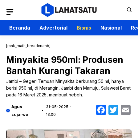
Langsung
ke
isi
Beranda
Advertorial
Bisnis
Nasional
Re
[rank_math_breadcrumb]
Minyakita 950ml: Produsen
Bantah Kurangi Takaran
Jambi – Geger! Temuan Minyakita berkurang 50 ml, hanya
berisi 950 ml, di Merangin, Jambi dan Mamuju, Sulawesi Barat
pada 16 Maret 2025, membuat heboh.
Faceb
Twit
E
Agus
31-05-2025 -
sujarwo
13.00