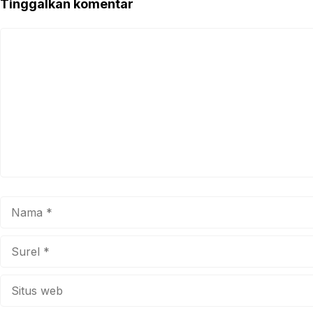
Tinggalkan komentar
Komentar
Nama
Surel
Situs
web