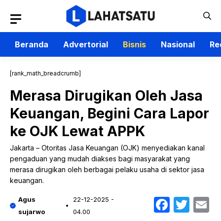
Langsung
ke
isi
Beranda
Advertorial
Bisnis
Nasional
Re
[rank_math_breadcrumb]
Merasa Dirugikan Oleh Jasa
Keuangan, Begini Cara Lapor
ke OJK Lewat APPK
Jakarta – Otoritas Jasa Keuangan (OJK) menyediakan kanal
pengaduan yang mudah diakses bagi masyarakat yang
merasa dirugikan oleh berbagai pelaku usaha di sektor jasa
keuangan.
Faceb
Twit
E
Agus
22-12-2025 -
sujarwo
04.00