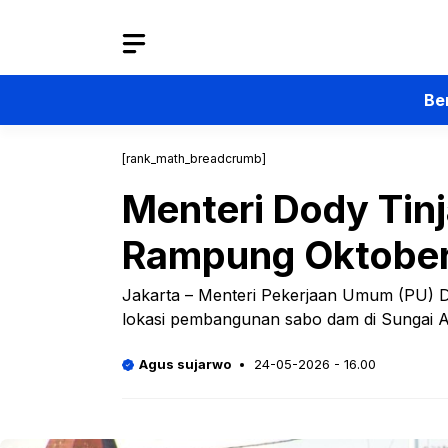
Langsung
ke
isi
Be
[rank_math_breadcrumb]
Menteri Dody Ti
Rampung Oktobe
Jakarta – Menteri Pekerjaan Umum (PU) 
lokasi pembangunan sabo dam di Sungai 
Agus sujarwo
24-05-2026 - 16.00