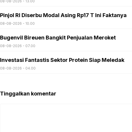
08-08-2026 - 13.00
Pinjol RI Diserbu Modal Asing Rp17 T Ini Faktanya
08-08-2026 - 10.00
Bugenvil Bireuen Bangkit Penjualan Meroket
08-08-2026 - 07.00
Investasi Fantastis Sektor Protein Siap Meledak
08-08-2026 - 04.00
Tinggalkan komentar
Komentar