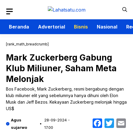
Langsung
ke
isi
Beranda
Advertorial
Bisnis
Nasional
Re
[rank_math_breadcrumb]
Mark Zuckerberg Gabung
Klub Miliuner, Saham Meta
Melonjak
Bos Facebook, Mark Zuckerberg, resmi bergabung dengan
klub miliuner elit yang sebelumnya hanya dihuni oleh Elon
Musk dan Jeff Bezos. Kekayaan Zuckerberg melonjak hingga
US$
Faceb
Twit
E
Agus
28-09-2024 -
sujarwo
17.00