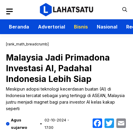
Langsung
ke
isi
Beranda
Advertorial
Bisnis
Nasional
Re
[rank_math_breadcrumb]
Malaysia Jadi Primadona
Investasi AI, Padahal
Indonesia Lebih Siap
Meskipun adopsi teknologi kecerdasan buatan (AI) di
Indonesia tercatat sebagai yang tertinggi di ASEAN, Malaysia
justru menjadi magnet bagi para investor AI kelas kakap
seperti
Faceb
Twit
E
Agus
02-10-2024 -
sujarwo
17.00