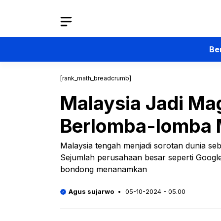
Langsung
ke
isi
Be
[rank_math_breadcrumb]
Malaysia Jadi Mag
Berlomba-lomba
Malaysia tengah menjadi sorotan dunia seba
Sejumlah perusahaan besar seperti Google
bondong menanamkan
Agus sujarwo
05-10-2024 - 05.00