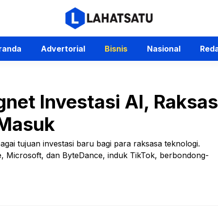
randa
Advertorial
Bisnis
Nasional
Reda
net Investasi AI, Raksa
 Masuk
gai tujuan investasi baru bagi para raksasa teknologi.
, Microsoft, dan ByteDance, induk TikTok, berbondong-