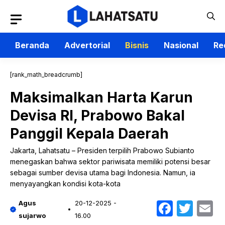
Langsung
ke
isi
Beranda
Advertorial
Bisnis
Nasional
Re
[rank_math_breadcrumb]
Maksimalkan Harta Karun
Devisa RI, Prabowo Bakal
Panggil Kepala Daerah
Jakarta, Lahatsatu – Presiden terpilih Prabowo Subianto
menegaskan bahwa sektor pariwisata memiliki potensi besar
sebagai sumber devisa utama bagi Indonesia. Namun, ia
menyayangkan kondisi kota-kota
Faceb
Twit
E
Agus
20-12-2025 -
sujarwo
16.00