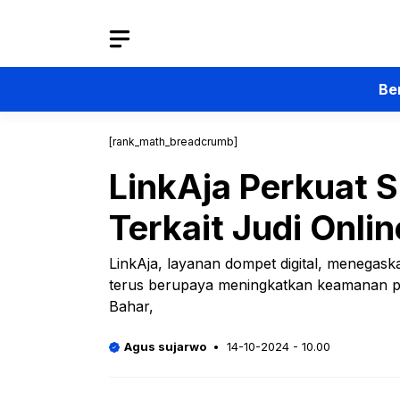
Langsung
ke
isi
Be
[rank_math_breadcrumb]
LinkAja Perkuat 
Terkait Judi Onlin
LinkAja, layanan dompet digital, menegaskan
terus berupaya meningkatkan keamanan pla
Bahar,
Agus sujarwo
14-10-2024 - 10.00