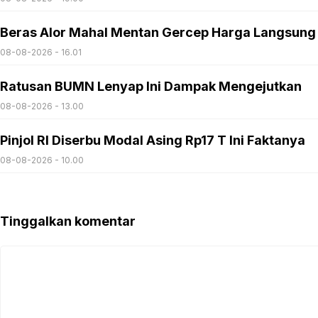
Beras Alor Mahal Mentan Gercep Harga Langsung
08-08-2026 - 16.01
Ratusan BUMN Lenyap Ini Dampak Mengejutkan
08-08-2026 - 13.00
Pinjol RI Diserbu Modal Asing Rp17 T Ini Faktanya
08-08-2026 - 10.00
Tinggalkan komentar
Komentar