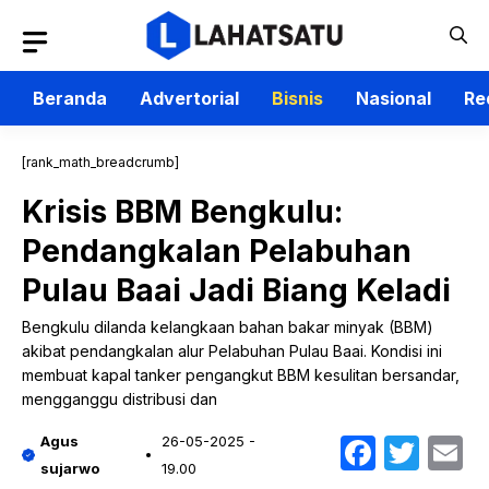
Langsung
ke
isi
Beranda
Advertorial
Bisnis
Nasional
Re
[rank_math_breadcrumb]
Krisis BBM Bengkulu:
Pendangkalan Pelabuhan
Pulau Baai Jadi Biang Keladi
Bengkulu dilanda kelangkaan bahan bakar minyak (BBM)
akibat pendangkalan alur Pelabuhan Pulau Baai. Kondisi ini
membuat kapal tanker pengangkut BBM kesulitan bersandar,
mengganggu distribusi dan
Faceb
Twit
E
Agus
26-05-2025 -
sujarwo
19.00