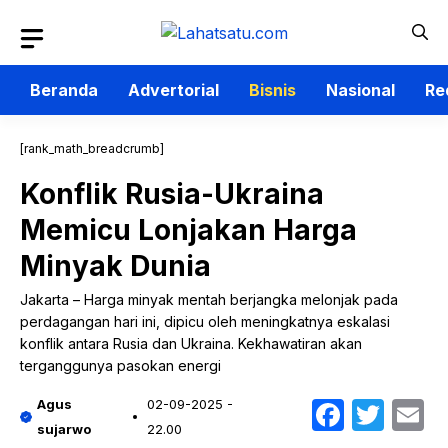
Langsung
ke
isi
Beranda
Advertorial
Bisnis
Nasional
Re
[rank_math_breadcrumb]
Konflik Rusia-Ukraina
Memicu Lonjakan Harga
Minyak Dunia
Jakarta – Harga minyak mentah berjangka melonjak pada
perdagangan hari ini, dipicu oleh meningkatnya eskalasi
konflik antara Rusia dan Ukraina. Kekhawatiran akan
terganggunya pasokan energi
Faceb
Twit
E
Agus
02-09-2025 -
sujarwo
22.00