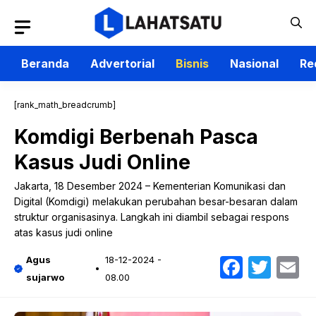
Langsung
ke
isi
Beranda
Advertorial
Bisnis
Nasional
Re
[rank_math_breadcrumb]
Komdigi Berbenah Pasca
Kasus Judi Online
Jakarta, 18 Desember 2024 – Kementerian Komunikasi dan
Digital (Komdigi) melakukan perubahan besar-besaran dalam
struktur organisasinya. Langkah ini diambil sebagai respons
atas kasus judi online
Faceb
Twit
E
Agus
18-12-2024 -
sujarwo
08.00