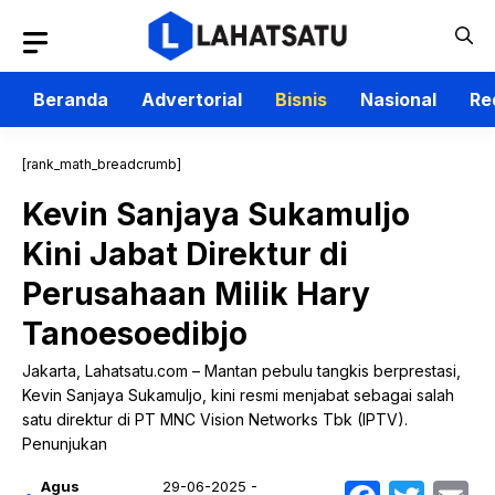
Langsung
ke
isi
Beranda
Advertorial
Bisnis
Nasional
Re
[rank_math_breadcrumb]
Kevin Sanjaya Sukamuljo
Kini Jabat Direktur di
Perusahaan Milik Hary
Tanoesoedibjo
Jakarta, Lahatsatu.com – Mantan pebulu tangkis berprestasi,
Kevin Sanjaya Sukamuljo, kini resmi menjabat sebagai salah
satu direktur di PT MNC Vision Networks Tbk (IPTV).
Penunjukan
Agus
29-06-2025 -