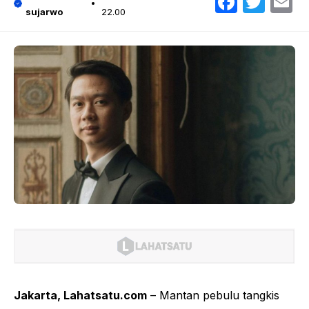
Faceb
Twit
E
sujarwo
22.00
Jakarta, Lahatsatu.com
– Mantan pebulu tangkis