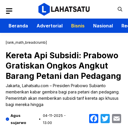
Langsung
ke
isi
Beranda
Advertorial
Bisnis
Nasional
Re
[rank_math_breadcrumb]
Kereta Api Subsidi: Prabowo
Gratiskan Ongkos Angkut
Barang Petani dan Pedagang
Jakarta, Lahatsatu.com – Presiden Prabowo Subianto
memberikan kabar gembira bagi para petani dan pedagang.
Pemerintah akan memberikan subsidi tarif kereta api khusus
bagi mereka hingga
Faceb
Twit
E
Agus
04-11-2025 -
sujarwo
13.00