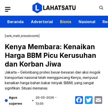
Langsung
ke
isi
Beranda
Advertorial
Bisnis
Nasional
Re
[rank_math_breadcrumb]
Kenya Membara: Kenaikan
Harga BBM Picu Kerusuhan
dan Korban Jiwa
Jakarta – Gelombang protes besar-besaran dan aksi mogok
transportasi nasional telah mengguncang Kenya, menyusul
kenaikan harga bahan bakar minyak (BBM) yang sangat
signifikan. Situasi memanas
Faceb
Twit
E
Agus
20-05-2026 -
sujarwo
13.00