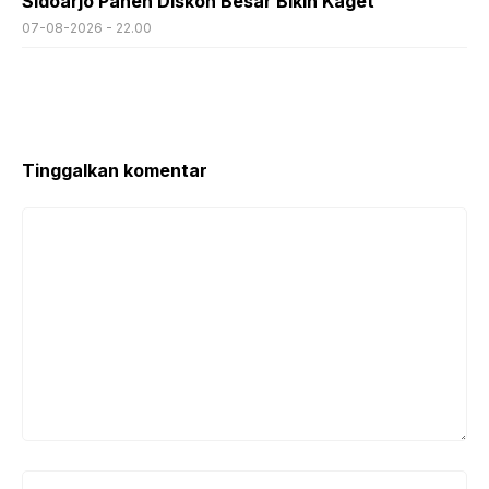
Sidoarjo Panen Diskon Besar Bikin Kaget
07-08-2026 - 22.00
Tinggalkan komentar
Komentar
Nama