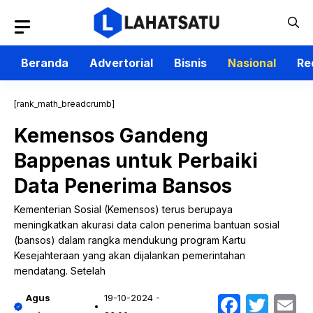
Langsung
ke
isi
Beranda
Advertorial
Bisnis
Nasional
Re
[rank_math_breadcrumb]
Kemensos Gandeng
Bappenas untuk Perbaiki
Data Penerima Bansos
Kementerian Sosial (Kemensos) terus berupaya
meningkatkan akurasi data calon penerima bantuan sosial
(bansos) dalam rangka mendukung program Kartu
Kesejahteraan yang akan dijalankan pemerintahan
mendatang. Setelah
Faceb
Twit
E
Agus
19-10-2024 -