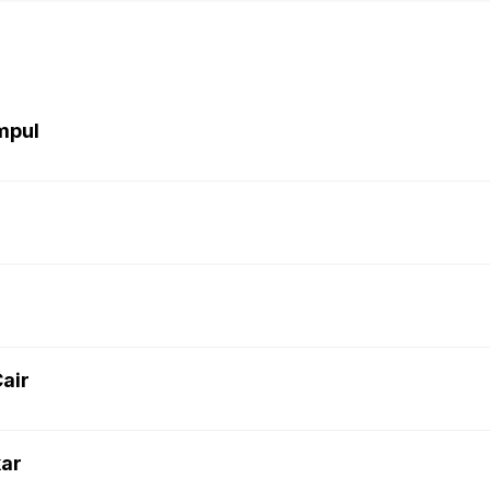
mpul
air
kar