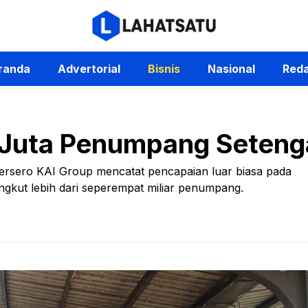
randa
Advertorial
Bisnis
Nasional
Reda
 Juta Penumpang Seteng
Persero KAI Group mencatat pencapaian luar biasa pada
kut lebih dari seperempat miliar penumpang.