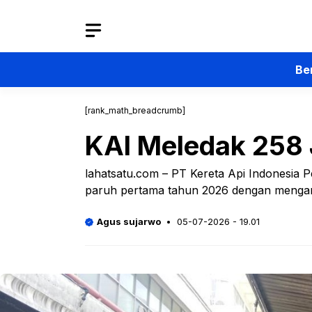
Langsung
ke
isi
Be
[rank_math_breadcrumb]
KAI Meledak 258
lahatsatu.com – PT Kereta Api Indonesia 
paruh pertama tahun 2026 dengan mengang
Agus sujarwo
05-07-2026 - 19.01