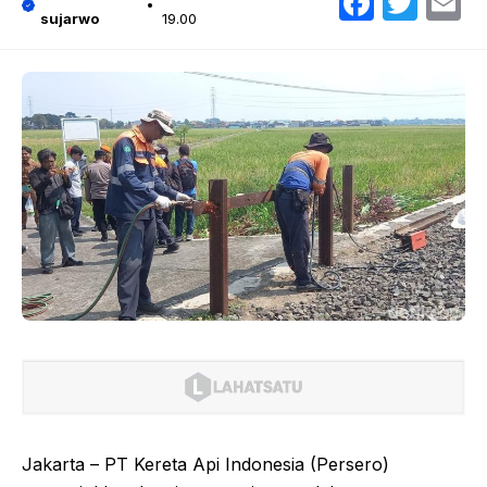
Faceb
Twit
E
sujarwo
19.00
Jakarta – PT Kereta Api Indonesia (Persero)