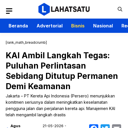
Langsung
ke
isi
Beranda
Advertorial
Bisnis
Nasional
Re
[rank_math_breadcrumb]
KAI Ambil Langkah Tegas:
Puluhan Perlintasan
Sebidang Ditutup Permanen
Demi Keamanan
Jakarta – PT Kereta Api Indonesia (Persero) menunjukkan
komitmen seriusnya dalam meningkatkan keselamatan
pengguna jalan dan perjalanan kereta api. Manajemen KAI
telah mengambil langkah drastis
Agus
21-05-2026 -