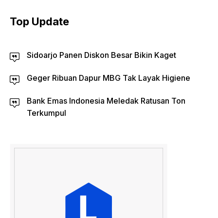
Top Update
Sidoarjo Panen Diskon Besar Bikin Kaget
Geger Ribuan Dapur MBG Tak Layak Higiene
Bank Emas Indonesia Meledak Ratusan Ton
Terkumpul