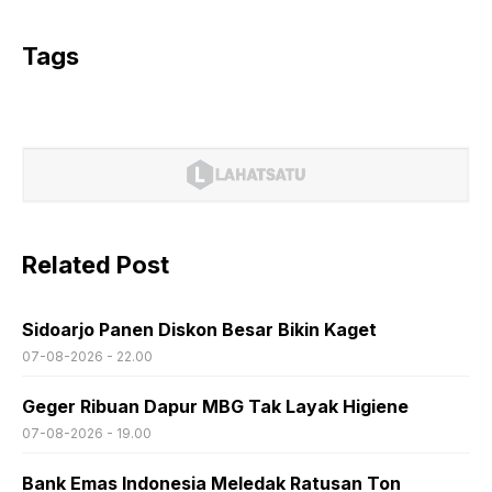
Tags
Related Post
Sidoarjo Panen Diskon Besar Bikin Kaget
07-08-2026 - 22.00
Geger Ribuan Dapur MBG Tak Layak Higiene
07-08-2026 - 19.00
Bank Emas Indonesia Meledak Ratusan Ton