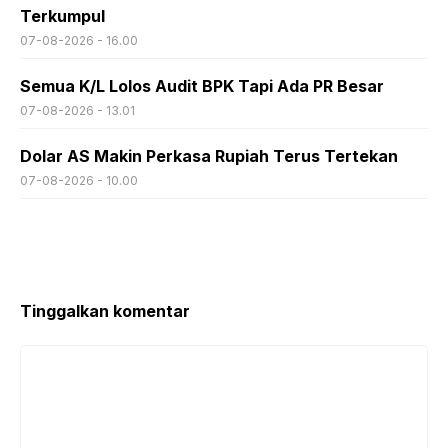
Terkumpul
07-08-2026 - 16.00
Semua K/L Lolos Audit BPK Tapi Ada PR Besar
07-08-2026 - 13.01
Dolar AS Makin Perkasa Rupiah Terus Tertekan
07-08-2026 - 10.00
Tinggalkan komentar
Komentar