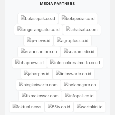
MEDIA PARTNERS