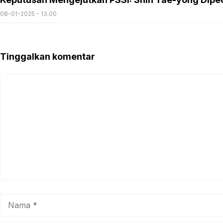
08-01-2025 - 13.00
Tinggalkan komentar
Komentar
Nama