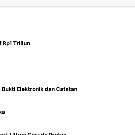
 Rp1 Triliun
Bukti Elektronik dan Catatan
ka
at, Ultras Garuda Protes