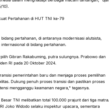
donesia dalam menghadapi berbagai macam tantangan," uja
/10).
dang pertahanan, di antaranya modernisasi alutsista,
 internasional di bidang pertahanan.
rpilih Gibran Rakabuming, putra sulungnya. Prabowo dan
siden RI pada 20 Oktober 2024.
ansisi pemerintahan baru dan menjaga proses pemilihan
litas. Dukung penuh proses transisi dan pastikan proses
rpotensi mengganggu keamanan negara," tegasnya.
sar TNI melibatkan total 100.000 prajurit dari tiga matra
RI Joko Widodo selaku inspektur upacara, sementara