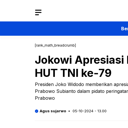
Langsung
ke
isi
Be
[rank_math_breadcrumb]
Jokowi Apresiasi
HUT TNI ke-79
Presiden Joko Widodo memberikan apresias
Prabowo Subianto dalam pidato peringata
Prabowo
Agus sujarwo
05-10-2024 - 13.00