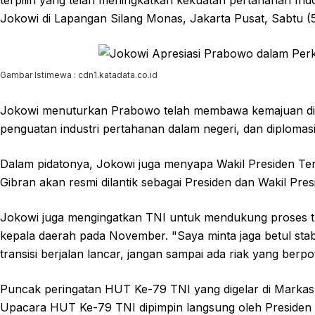
terpilih yang telah meningkatkan kekuatan pertahanan In
Jokowi di Lapangan Silang Monas, Jakarta Pusat, Sabtu (5
Gambar Istimewa : cdn1.katadata.co.id
Jokowi menuturkan Prabowo telah membawa kemajuan di bi
penguatan industri pertahanan dalam negeri, dan diplomasi
Dalam pidatonya, Jokowi juga menyapa Wakil Presiden Te
Gibran akan resmi dilantik sebagai Presiden dan Wakil Pre
Jokowi juga mengingatkan TNI untuk mendukung proses tr
kepala daerah pada November. "Saya minta jaga betul stabi
transisi berjalan lancar, jangan sampai ada riak yang be
Puncak peringatan HUT Ke-79 TNI yang digelar di Markas Be
Upacara HUT Ke-79 TNI dipimpin langsung oleh Presiden 