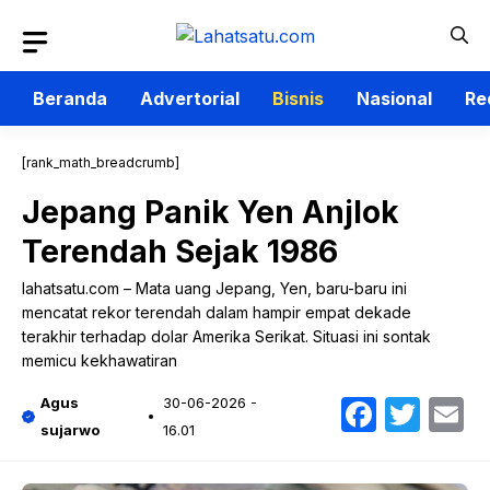
Langsung
ke
isi
Beranda
Advertorial
Bisnis
Nasional
Re
[rank_math_breadcrumb]
Jepang Panik Yen Anjlok
Terendah Sejak 1986
lahatsatu.com – Mata uang Jepang, Yen, baru-baru ini
mencatat rekor terendah dalam hampir empat dekade
terakhir terhadap dolar Amerika Serikat. Situasi ini sontak
memicu kekhawatiran
Faceb
Twit
E
Agus
30-06-2026 -
sujarwo
16.01