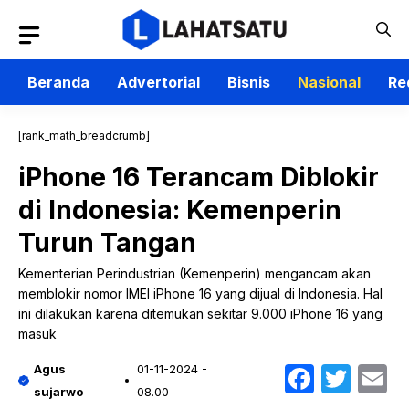
Langsung
ke
isi
Beranda
Advertorial
Bisnis
Nasional
Re
[rank_math_breadcrumb]
iPhone 16 Terancam Diblokir
di Indonesia: Kemenperin
Turun Tangan
Kementerian Perindustrian (Kemenperin) mengancam akan
memblokir nomor IMEI iPhone 16 yang dijual di Indonesia. Hal
ini dilakukan karena ditemukan sekitar 9.000 iPhone 16 yang
masuk
Faceb
Twit
E
Agus
01-11-2024 -
sujarwo
08.00