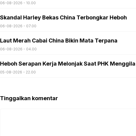
06-08-2026 - 10.00
Skandal Harley Bekas China Terbongkar Heboh
06-08-2026 - 07.00
Laut Merah Cabai China Bikin Mata Terpana
06-08-2026 - 04.00
Heboh Serapan Kerja Melonjak Saat PHK Menggila
05-08-2026 - 22.00
Tinggalkan komentar
Komentar