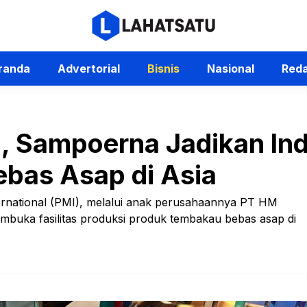
randa
Advertorial
Bisnis
Nasional
Reda
a, Sampoerna Jadikan In
ebas Asap di Asia
ternational (PMI), melalui anak perusahaannya PT HM
uka fasilitas produksi produk tembakau bebas asap di