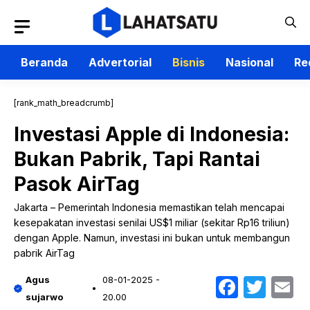
Langsung
ke
isi
Beranda
Advertorial
Bisnis
Nasional
Re
[rank_math_breadcrumb]
Investasi Apple di Indonesia:
Bukan Pabrik, Tapi Rantai
Pasok AirTag
Jakarta – Pemerintah Indonesia memastikan telah mencapai
kesepakatan investasi senilai US$1 miliar (sekitar Rp16 triliun)
dengan Apple. Namun, investasi ini bukan untuk membangun
pabrik AirTag
Faceb
Twit
E
Agus
08-01-2025 -
sujarwo
20.00