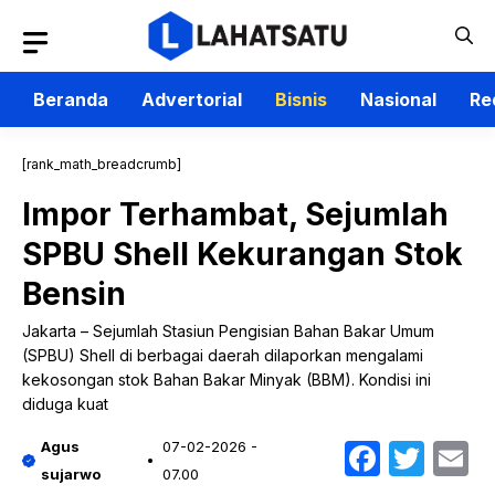
Langsung
ke
isi
Beranda
Advertorial
Bisnis
Nasional
Re
[rank_math_breadcrumb]
Impor Terhambat, Sejumlah
SPBU Shell Kekurangan Stok
Bensin
Jakarta – Sejumlah Stasiun Pengisian Bahan Bakar Umum
(SPBU) Shell di berbagai daerah dilaporkan mengalami
kekosongan stok Bahan Bakar Minyak (BBM). Kondisi ini
diduga kuat
Faceb
Twit
E
Agus
07-02-2026 -
sujarwo
07.00