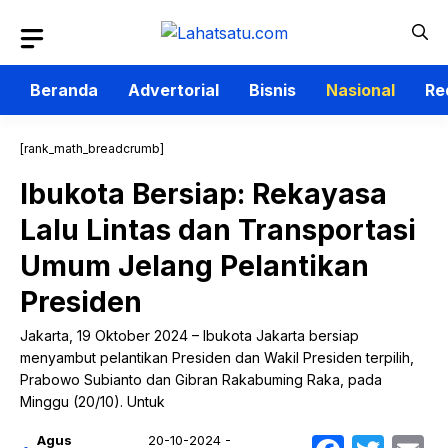
Langsung
ke
isi
Beranda
Advertorial
Bisnis
Nasional
Re
[rank_math_breadcrumb]
Ibukota Bersiap: Rekayasa
Lalu Lintas dan Transportasi
Umum Jelang Pelantikan
Presiden
Jakarta, 19 Oktober 2024 – Ibukota Jakarta bersiap
menyambut pelantikan Presiden dan Wakil Presiden terpilih,
Prabowo Subianto dan Gibran Rakabuming Raka, pada
Minggu (20/10). Untuk
Agus
20-10-2024 -