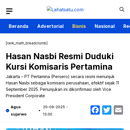
Langsung
ke
isi
Beranda
Advertorial
Bisnis
Nasional
Re
[rank_math_breadcrumb]
Hasan Nasbi Resmi Duduki
Kursi Komisaris Pertamina
Jakarta – PT Pertamina (Persero) secara resmi menunjuk
Hasan Nasbi sebagai komisaris perusahaan, efektif sejak 11
September 2025. Penunjukan ini dikonfirmasi oleh Vice
President Corporate
Faceb
Twit
E
Agus
20-09-2025 -
sujarwo
13.00