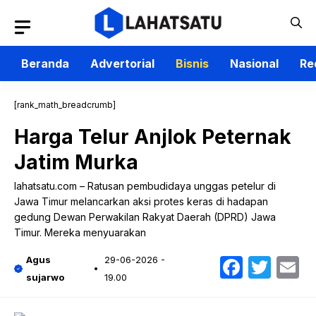
Langsung
ke
isi
Beranda
Advertorial
Bisnis
Nasional
Re
[rank_math_breadcrumb]
Harga Telur Anjlok Peternak
Jatim Murka
lahatsatu.com – Ratusan pembudidaya unggas petelur di
Jawa Timur melancarkan aksi protes keras di hadapan
gedung Dewan Perwakilan Rakyat Daerah (DPRD) Jawa
Timur. Mereka menyuarakan
Faceb
Twit
E
Agus
29-06-2026 -
sujarwo
19.00