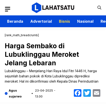
Langsung
ke
isi
Beranda
Advertorial
Bisnis
Nasional
Re
[rank_math_breadcrumb]
Harga Sembako di
Lubuklinggau Meroket
Jelang Lebaran
Lubuklinggau – Menjelang Hari Raya Idul Fitri 1446 H, harga
sejumlah bahan pokok di Kota Lubuklinggau diprediksi
meroket. Hal ini dikonfirmasi oleh Kepala Dinas Perindustrian
Faceb
Twit
E
Agus
23-04-2025 -
sujarwo
13.00