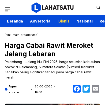
Langsung
ke
isi
Beranda
Advertorial
Bisnis
Nasional
Re
[rank_math_breadcrumb]
Harga Cabai Rawit Meroket
Jelang Lebaran
Palembang – Jelang Idul Fitri 2025, harga sejumlah kebutuhan
pokok di Palembang, Sumatera Selatan (Sumsel) meroket.
Kenaikan paling signifikan terjadi pada harga cabai rawit
merah
Faceb
Twit
E
Agus
30-05-2025 -
sujarwo
19.00