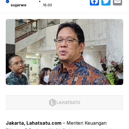
Faceb
Twit
E
sujarwo
16.00
Jakarta, Lahatsatu.com
– Menteri Keuangan