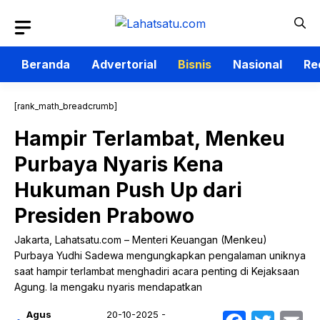
Langsung
ke
isi
Beranda
Advertorial
Bisnis
Nasional
Re
[rank_math_breadcrumb]
Hampir Terlambat, Menkeu
Purbaya Nyaris Kena
Hukuman Push Up dari
Presiden Prabowo
Jakarta, Lahatsatu.com – Menteri Keuangan (Menkeu)
Purbaya Yudhi Sadewa mengungkapkan pengalaman uniknya
saat hampir terlambat menghadiri acara penting di Kejaksaan
Agung. Ia mengaku nyaris mendapatkan
Agus
20-10-2025 -