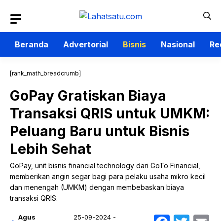
Langsung
ke
isi
Beranda
Advertorial
Bisnis
Nasional
Re
[rank_math_breadcrumb]
GoPay Gratiskan Biaya
Transaksi QRIS untuk UMKM:
Peluang Baru untuk Bisnis
Lebih Sehat
GoPay, unit bisnis financial technology dari GoTo Financial,
memberikan angin segar bagi para pelaku usaha mikro kecil
dan menengah (UMKM) dengan membebaskan biaya
transaksi QRIS.
Agus
25-09-2024 -