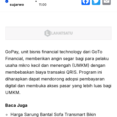
Faceb
Twit
E
sujarwo
11.00
GoPay, unit bisnis financial technology dari GoTo
Financial, memberikan angin segar bagi para pelaku
usaha mikro kecil dan menengah (UMKM) dengan
membebaskan biaya transaksi QRIS. Program ini
diharapkan dapat mendorong adopsi pembayaran
digital dan membuka akses pasar yang lebih luas bagi
UMKM.
Baca Juga
Harga Sarung Bantal Sofa Transmart Bikin