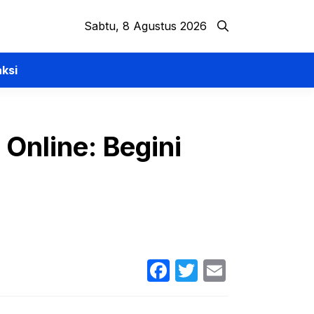
Sabtu, 8 Agustus 2026
ksi
Online: Begini
Facebook
Twitter
Email