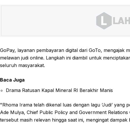
GoPay, layanan pembayaran digital dari GoTo, mengajak 
melawan judi online. Langkah ini diambil untuk menciptaka
seluruh masyarakat.
Baca Juga
Drama Ratusan Kapal Mineral RI Berakhir Manis
"Rhoma Irama telah dikenal luas dengan lagu ‘Judi’ yang p
Ade Mulya, Chief Public Policy and Government Relations G
tersebut masih relevan hingga saat ini, mengingat dampak 