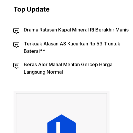
Top Update
Drama Ratusan Kapal Mineral RI Berakhir Manis
Terkuak Alasan AS Kucurkan Rp 53 T untuk
Baterai**
Beras Alor Mahal Mentan Gercep Harga
Langsung Normal