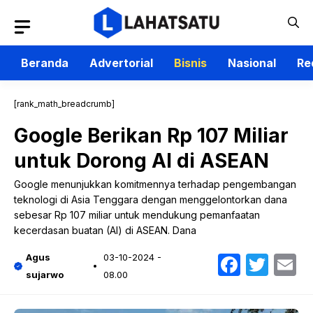
Langsung
ke
isi
Beranda
Advertorial
Bisnis
Nasional
Re
[rank_math_breadcrumb]
Google Berikan Rp 107 Miliar
untuk Dorong AI di ASEAN
Google menunjukkan komitmennya terhadap pengembangan
teknologi di Asia Tenggara dengan menggelontorkan dana
sebesar Rp 107 miliar untuk mendukung pemanfaatan
kecerdasan buatan (AI) di ASEAN. Dana
Faceb
Twit
E
Agus
03-10-2024 -
sujarwo
08.00