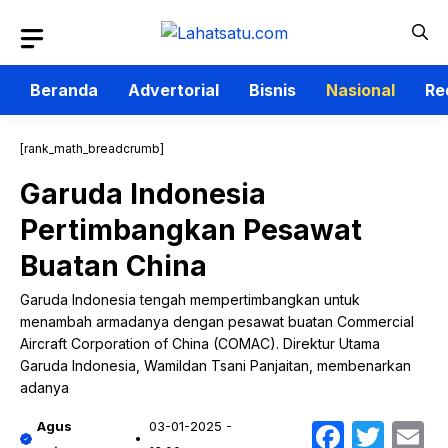
Langsung
ke
isi
Beranda
Advertorial
Bisnis
Nasional
Re
[rank_math_breadcrumb]
Garuda Indonesia
Pertimbangkan Pesawat
Buatan China
Garuda Indonesia tengah mempertimbangkan untuk
menambah armadanya dengan pesawat buatan Commercial
Aircraft Corporation of China (COMAC). Direktur Utama
Garuda Indonesia, Wamildan Tsani Panjaitan, membenarkan
adanya
Faceb
Twit
E
Agus
03-01-2025 -