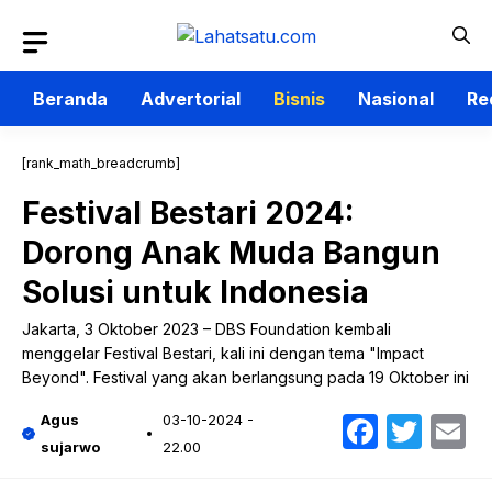
Langsung
ke
isi
Beranda
Advertorial
Bisnis
Nasional
Re
[rank_math_breadcrumb]
Festival Bestari 2024:
Dorong Anak Muda Bangun
Solusi untuk Indonesia
Jakarta, 3 Oktober 2023 – DBS Foundation kembali
menggelar Festival Bestari, kali ini dengan tema "Impact
Beyond". Festival yang akan berlangsung pada 19 Oktober ini
Faceb
Twit
E
Agus
03-10-2024 -
sujarwo
22.00