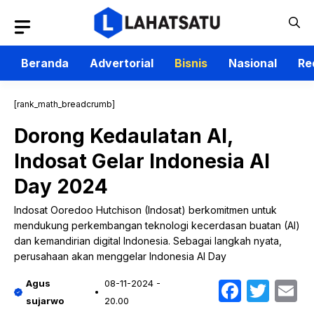
Langsung
ke
isi
Beranda
Advertorial
Bisnis
Nasional
Re
[rank_math_breadcrumb]
Dorong Kedaulatan AI,
Indosat Gelar Indonesia AI
Day 2024
Indosat Ooredoo Hutchison (Indosat) berkomitmen untuk
mendukung perkembangan teknologi kecerdasan buatan (AI)
dan kemandirian digital Indonesia. Sebagai langkah nyata,
perusahaan akan menggelar Indonesia AI Day
Faceb
Twit
E
Agus
08-11-2024 -
sujarwo
20.00