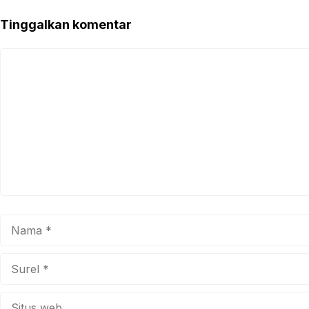
Tinggalkan komentar
Komentar
Nama
Surel
Situs