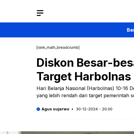
Langsung
ke
isi
Be
[rank_math_breadcrumb]
Diskon Besar-besa
Target Harbolnas
Hari Belanja Nasional (Harbolnas) 10-16 D
yang lebih rendah dari target pemerintah s
Agus sujarwo
30-12-2024 - 20.00