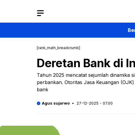
Langsung
ke
isi
Be
[rank_math_breadcrumb]
Deretan Bank di 
Tahun 2025 mencatat sejumlah dinamika sign
perbankan. Otoritas Jasa Keuangan (OJK
bank
Agus sujarwo
27-12-2025 - 07.00