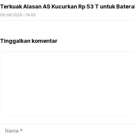
Terkuak Alasan AS Kucurkan Rp 53 T untuk Batera
08-08-2026 - 19.00
Tinggalkan komentar
Komentar
Nama