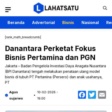
Langsung
ke
isi
Beranda
Advertorial
Bisnis
Nasional
Re
[rank_math_breadcrumb]
Danantara Perketat Fokus
Bisnis Pertamina dan PGN
Jakarta – Badan Pengelola Investasi Daya Anagata Nusantara
(BPI Danantara) tengah melakukan penataan ulang model
bisnis di tubuh PT Pertamina (Persero) dan anak usahanya,
PT
Faceb
Twit
E
Agus
10-02-2026 -
sujarwo
19.00