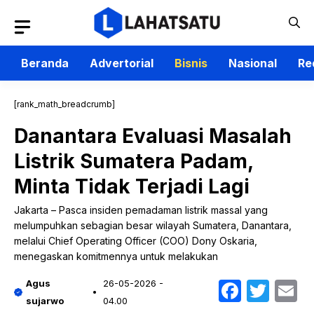
Langsung
ke
isi
Beranda
Advertorial
Bisnis
Nasional
Re
[rank_math_breadcrumb]
Danantara Evaluasi Masalah
Listrik Sumatera Padam,
Minta Tidak Terjadi Lagi
Jakarta – Pasca insiden pemadaman listrik massal yang
melumpuhkan sebagian besar wilayah Sumatera, Danantara,
melalui Chief Operating Officer (COO) Dony Oskaria,
menegaskan komitmennya untuk melakukan
Faceb
Twit
E
Agus
26-05-2026 -
sujarwo
04.00