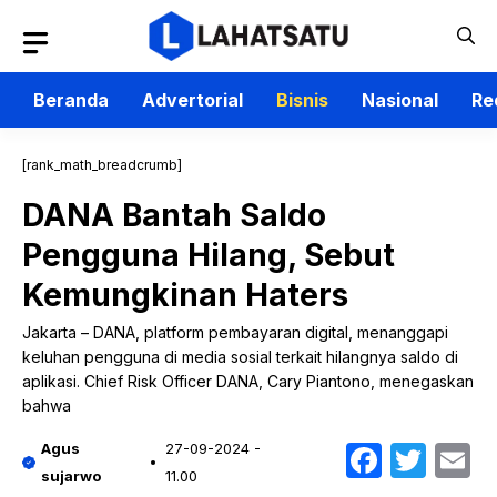
Langsung
ke
isi
Beranda
Advertorial
Bisnis
Nasional
Re
[rank_math_breadcrumb]
DANA Bantah Saldo
Pengguna Hilang, Sebut
Kemungkinan Haters
Jakarta – DANA, platform pembayaran digital, menanggapi
keluhan pengguna di media sosial terkait hilangnya saldo di
aplikasi. Chief Risk Officer DANA, Cary Piantono, menegaskan
bahwa
Faceb
Twit
E
Agus
27-09-2024 -
sujarwo
11.00