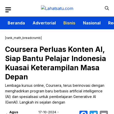
Langsung
ke
isi
Beranda
Advertorial
Bisnis
Nasional
Re
[rank_math_breadcrumb]
Coursera Perluas Konten AI,
Siap Bantu Pelajar Indonesia
Kuasai Keterampilan Masa
Depan
Lembaga kursus online, Coursera, terus berinovasi dengan
menghadirkan program baru berbasis artificial intelligence
(AI) dan spesialisasi untuk pembelajaran Generative AI
(GenAI). Langkah ini sejalan dengan
Agus
17-10-2024 -