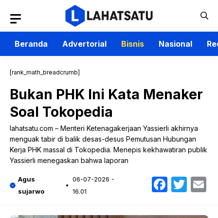
Langsung
ke
isi
Beranda
Advertorial
Bisnis
Nasional
Re
[rank_math_breadcrumb]
Bukan PHK Ini Kata Menaker
Soal Tokopedia
lahatsatu.com – Menteri Ketenagakerjaan Yassierli akhirnya
menguak tabir di balik desas-desus Pemutusan Hubungan
Kerja PHK massal di Tokopedia. Menepis kekhawatiran publik
Yassierli menegaskan bahwa laporan
Faceb
Twit
E
Agus
06-07-2026 -
sujarwo
16.01