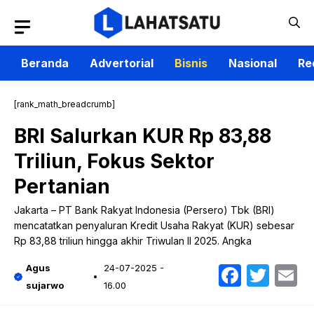
Langsung
ke
isi
Beranda
Advertorial
Bisnis
Nasional
Re
[rank_math_breadcrumb]
BRI Salurkan KUR Rp 83,88
Triliun, Fokus Sektor
Pertanian
Jakarta – PT Bank Rakyat Indonesia (Persero) Tbk (BRI)
mencatatkan penyaluran Kredit Usaha Rakyat (KUR) sebesar
Rp 83,88 triliun hingga akhir Triwulan II 2025. Angka
Faceb
Twit
E
Agus
24-07-2025 -
sujarwo
16.00