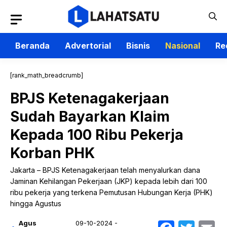
Langsung
ke
isi
Beranda
Advertorial
Bisnis
Nasional
Re
[rank_math_breadcrumb]
BPJS Ketenagakerjaan
Sudah Bayarkan Klaim
Kepada 100 Ribu Pekerja
Korban PHK
Jakarta – BPJS Ketenagakerjaan telah menyalurkan dana
Jaminan Kehilangan Pekerjaan (JKP) kepada lebih dari 100
ribu pekerja yang terkena Pemutusan Hubungan Kerja (PHK)
hingga Agustus
Agus
09-10-2024 -